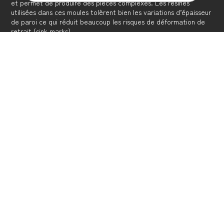
et permet de produire des pièces complexes. Les résines
utilisées dans ces moules tolèrent bien les variations d’épaisseur
de paroi ce qui réduit beaucoup les risques de déformation de
retrait (sink marks).
Certaines répondent à la norme d’ininflammabilité UL 94V-0 ou
sont conformes à la FDA. Nous vous invitons à consulter nos
conseillers techniques pour faire le meilleur choix.
CONTACTEZ-NOUS!
Plus nous sommes informés rapidement de vos objectifs et de
vos besoins, meilleure est notre intervention. Nous sommes à
votre écoute afin de vous offrir les solutions les plus judicieuses
pour atteindre votre but. Nous souhaitons créer avec votre
entreprise une relation proactive, transparente et
professionnelle.