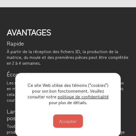
AVANTAGES
Rapide
À partir de la réception des fichiers 3D, la production de la
matrice, du moule et des premières pièces peut être complétée
en 2 à 4 semaines.
Économique
Les moules en silicone sont beaucoup moins coûteux que ceux
Ce site Web utilise des témoins ("cookies")
en métal, mais leur durée de vie est bien inférieure. Toutefois
pour son bon fonctionnement. Veuillez
cela crée une alternative de choix pour une production en
consulter notre
politique de confidentialité
courte série.
pour plus de détails.
Large éventail de formes et de matériaux
possibles
Toute pièce destinée au moulage par injection peut être
produite dans un moule en silicone ce qui facilite le démoulage