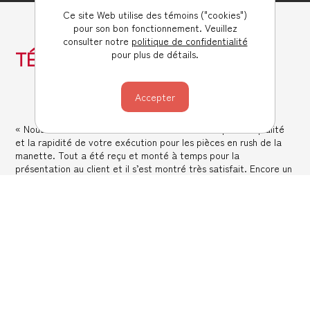
Ce site Web utilise des témoins ("cookies")
pour son bon fonctionnement. Veuillez
consulter notre
politique de confidentialité
TÉMOIGNAGES
pour plus de détails.
« Nous tenions à te remercier chaleureusement pour la qualité
et la rapidité de votre exécution pour les pièces en rush de la
manette. Tout a été reçu et monté à temps pour la
présentation au client et il s’est montré très satisfait. Encore un
grand merci d’avoir réagi si vite considérant le peu de temps
imparti. C’est très apprécié. »
Fabien Vesseron
Designer industriel