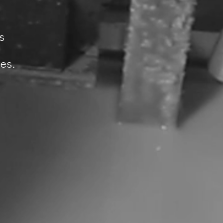
s
es.